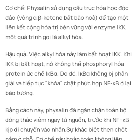
Cơ chế: Physalin sử dụng cấu trúc hóa học độc
đáo (vòng α,β-ketone bất bão hoà) để tạo một
liên kết cộng hóa trị bền vững với enzyme IKK,
một quá trình gọi là alkyl hóa.
Hậu quả: Việc alkyl hóa này làm bất hoạt IKK. Khi
IKK bị bất hoạt, nó không thể phosphoryl hóa
protein ức chế IκBα. Do đó, IκBα không bị phân
giải và tiếp tục "khóa" chặt phức hợp NF-κB ở lại
bào tương.
Bằng cách này, physalin đã ngăn chặn toàn bộ
dòng thác viêm ngay từ nguồn, trước khi NF−κB
kịp di chuyển vào nhân.Sự khác biệt then chốt
nằm ở chỗ: Cơ chế này hoàn toàn không liên