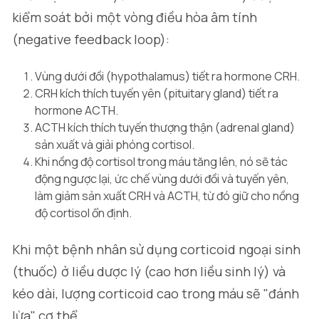
kiểm soát bởi một vòng điều hòa âm tính
(negative feedback loop):
Vùng dưới đồi (hypothalamus) tiết ra hormone CRH.
CRH kích thích tuyến yên (pituitary gland) tiết ra
hormone ACTH.
ACTH kích thích tuyến thượng thận (adrenal gland)
sản xuất và giải phóng cortisol.
Khi nồng độ cortisol trong máu tăng lên, nó sẽ tác
động ngược lại, ức chế vùng dưới đồi và tuyến yên,
làm giảm sản xuất CRH và ACTH, từ đó giữ cho nồng
độ cortisol ổn định.
Khi một bệnh nhân sử dụng corticoid ngoại sinh
(thuốc) ở liều dược lý (cao hơn liều sinh lý) và
kéo dài, lượng corticoid cao trong máu sẽ "đánh
lừa" cơ thể.