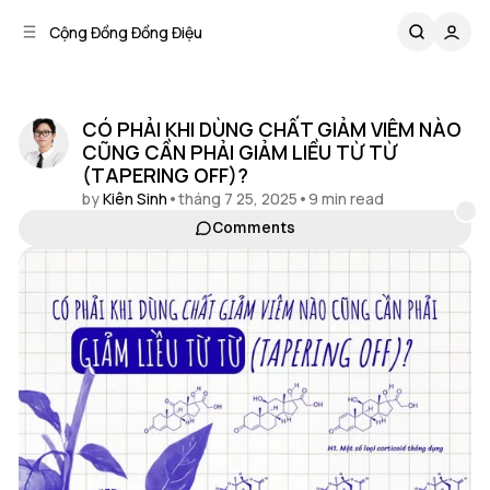
C
S
Cộng Đồng Đồng Điệu
o
i
d
n
e
t
b
e
CÓ PHẢI KHI DÙNG CHẤT GIẢM VIÊM NÀO
n
a
CŨNG CẦN PHẢI GIẢM LIỀU TỪ TỪ
r
t
(TAPERING OFF)?
by
Kiên Sinh
•
tháng 7 25, 2025
•
9 min read
Comments
Share