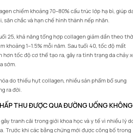
llagen chiếm khoảng 70–80% cấu trúc lớp hạ bì, giúp d
i, săn chắc và hạn chế hình thành nếp nhăn.
tuổi 25, khả năng tổng hợp collagen giảm dần theo thờ
iảm khoảng 1–1.5% mỗi năm. Sau tuổi 40, tốc độ mất
hơn tốc độ cơ thể tạo ra, gây ra tình trạng da chảy x
óa sớm.
 hóa do thiếu hụt collagen, nhiều sản phẩm bổ sung
g ra đời.
 HẤP THU ĐƯỢC QUA ĐƯỜNG UỐNG KHÔNG
 gây tranh cãi trong giới khoa học và y tế vì nhiều lý d
hía. Trước khi các bằng chứng mới được công bố trong