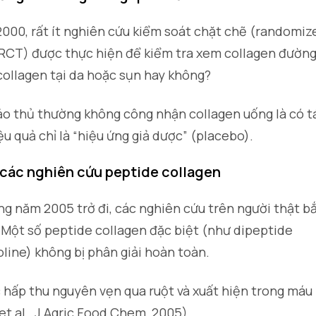
000, rất ít nghiên cứu kiểm soát chặt chẽ (randomiz
– RCT) được thực hiện để kiểm tra xem collagen đườn
collagen tại da hoặc sụn hay không?
bảo thủ thường không công nhận collagen uống là có t
u quả chỉ là “hiệu ứng giả dược” (placebo).
 các nghiên cứu peptide collagen
ng năm 2005 trở đi, các nghiên cứu trên người thật b
 Một số peptide collagen đặc biệt (như dipeptide
line) không bị phân giải hoàn toàn.
hấp thu nguyên vẹn qua ruột và xuất hiện trong máu
 et al., J Agric Food Chem, 2005).