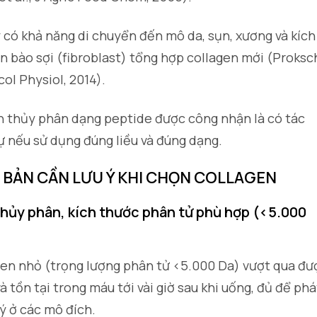
có khả năng di chuyển đến mô da, sụn, xương và kích
n bào sợi (fibroblast) tổng hợp collagen mới (Proksc
col Physiol, 2014).
en thủy phân dạng peptide được công nhận là có tác
sự nếu sử dụng đúng liều và đúng dạng.
Ơ BẢN CẦN LƯU Ý KHI CHỌN COLLAGEN
thủy phân, kích thước phân tử phù hợp (<5.000
gen nhỏ (trọng lượng phân tử <5.000 Da) vượt qua đư
à tồn tại trong máu tới vài giờ sau khi uống, đủ để phá
lý ở các mô đích.