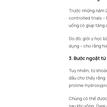
Trước những năm 2
controlled trials 
uống có giúp tăng 
Do đó, giới y học 
dụng – cho rằng hiệ
3. Bước ngoặt từ
Tuy nhiên, từ khoả
đầu cho thấy rằng:
proline-hydroxypro
Chúng có thể được 
sau khi uống. (Iwai