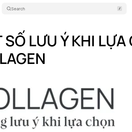
Search
 SỐ LƯU Ý KHI LỰA
LAGEN
 Thuỷ
•
tháng 7 24, 2025
•
8 min read