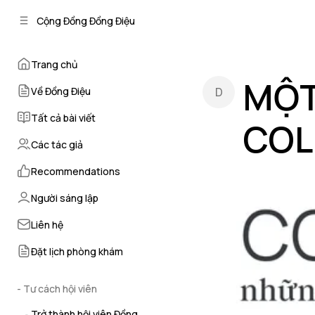
C
S
Cộng Đồng Đồng Điệu
o
i
d
n
e
t
Trang chủ
b
e
MỘT
n
a
Về Đồng Điệu
r
t
Tất cả bài viết
COL
Các tác giả
by
Dược Sĩ Thu
Recommendations
Người sáng lập
Liên hệ
Đặt lịch phòng khám
- Tư cách hội viên
Trở thành hội viên Đồng