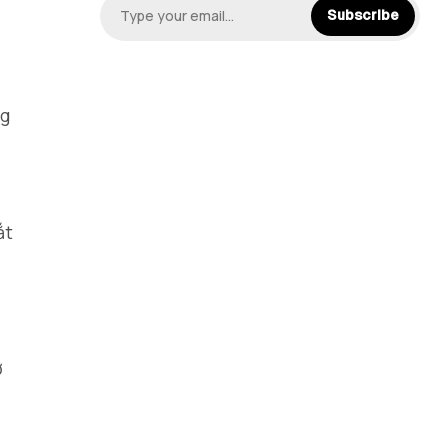
Subscribe
ng
ắt
ơ