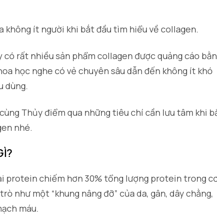
 không ít người khi bắt đầu tìm hiểu về collagen.
y có rất nhiều sản phẩm collagen được quảng cáo bằ
hoa học nghe có vẻ chuyên sâu dẫn đến không ít khó
u dùng.
cùng Thủy điểm qua những tiêu chí cần lưu tâm khi b
gen nhé.
GÌ?
ại protein chiếm hơn 30% tổng lượng protein trong c
 trò như một “khung nâng đỡ” của da, gân, dây chằng,
mạch máu.