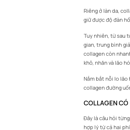
Riêng ở làn da, co
giữ được độ đàn hồ
Tuy nhiên, từ sau 
gian, trung bình g
collagen còn nhanh 
khô, nhăn và lão h
Nắm bắt nỗi lo lão
collagen đường uốn
COLLAGEN CÓ
Đây là câu hỏi từng
hợp lý từ cả hai p