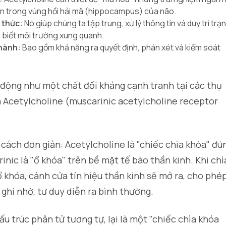
ạn trong vùng hồi hải mã (hippocampus) của não.
 thức:
Nó giúp chúng ta tập trung, xử lý thông tin và duy trì trạ
ận biết môi trường xung quanh.
 hành:
Bao gồm khả năng ra quyết định, phán xét và kiểm soát
động như một chất đối kháng cạnh tranh tại các thụ
 Acetylcholine (muscarinic acetylcholine receptor
cách đơn giản: Acetylcholine là "chiếc chìa khóa" đú
nic là "ổ khóa" trên bề mặt tế bào thần kinh. Khi chì
ổ khóa, cánh cửa tín hiệu thần kinh sẽ mở ra, cho phé
ghi nhớ, tư duy diễn ra bình thường.
u trúc phân tử tương tự, lại là một "chiếc chìa khóa