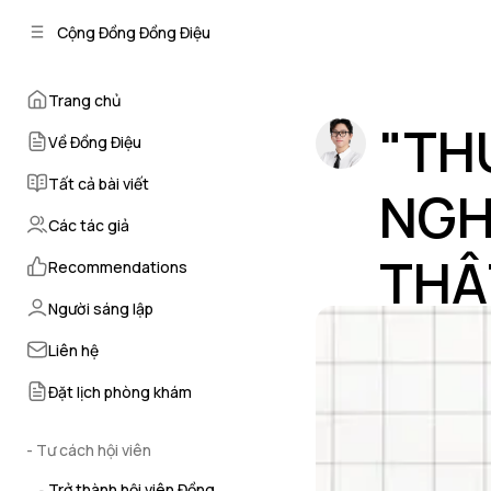
C
S
Cộng Đồng Đồng Điệu
o
i
d
n
e
t
Trang chủ
b
e
"TH
n
a
Về Đồng Điệu
r
t
Tất cả bài viết
NGH
Các tác giả
THẬ
Recommendations
Người sáng lập
by
Kiên Sinh
•
th
Liên hệ
Đặt lịch phòng khám
- Tư cách hội viên
Trở thành hội viên Đồng