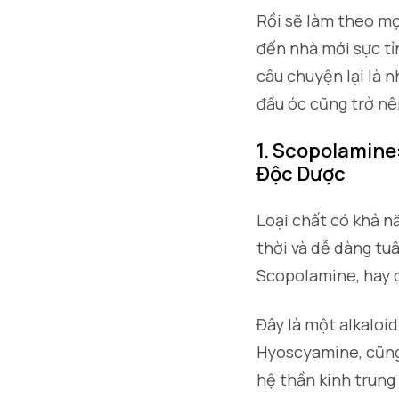
Rồi sẽ làm theo mọi
đến nhà mới sực tỉ
câu chuyện lại là n
đầu óc cũng trở nê
1. Scopolamine
Độc Dược
Loại chất có khả n
thời và dễ dàng tu
Scopolamine, hay c
Đây là một alkaloi
Hyoscyamine, cũng
hệ thần kinh trung