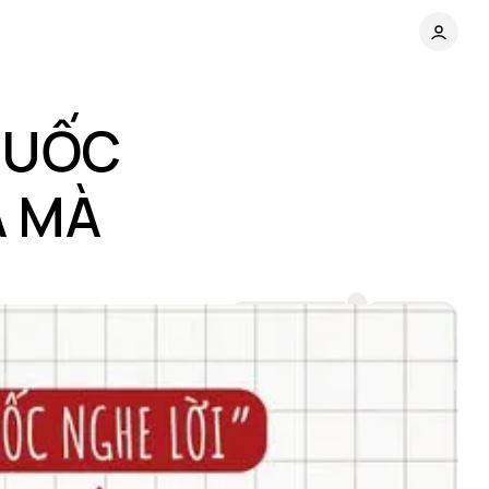
HUỐC
A MÀ
Comments
Share