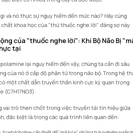
là gì và nó thực sự nguy hiểm đến mức nào? Hãy cùng
n chất khoa học của "thứ thuốc nghe lời" đáng sợ này.
ộng của "thuốc nghe lời": Khi Bộ Não Bị "m
hực tại
opolamine lại nguy hiểm đến vậy, chúng ta cần đi sâu
ng của nó ở cấp độ phân tử trong não bộ.Trong hệ t
 có một chất dẫn truyền thần kinh cực kỳ quan trọng
ne (C7H17NO3).
vai trò then chốt trong việc truyền tải tín hiệu giữa
h, đặc biệt là trong các quá trình liên quan đến:
c:
Acetylcholine cần thiết để "mã hóa" những trải nghiệm ngắn 