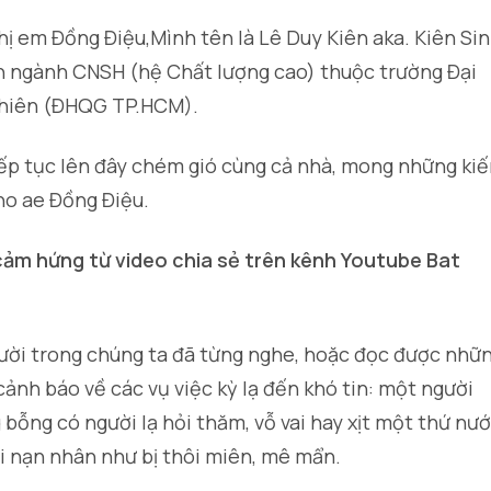
hị em Đồng Điệu,Mình tên là Lê Duy Kiên aka. Kiên Sin
n ngành CNSH (hệ Chất lượng cao) thuộc trường Đại
nhiên (ĐHQG TP.HCM).
iếp tục lên đây chém gió cùng cả nhà, mong những ki
ho ae Đồng Điệu.
 cảm hứng từ video chia sẻ trên kênh Youtube Bat
ười trong chúng ta đã từng nghe, hoặc đọc được nhữ
cảnh báo về các vụ việc kỳ lạ đến khó tin: một người
 bỗng có người lạ hỏi thăm, vỗ vai hay xịt một thứ nư
ồi nạn nhân như bị thôi miên, mê mẩn.