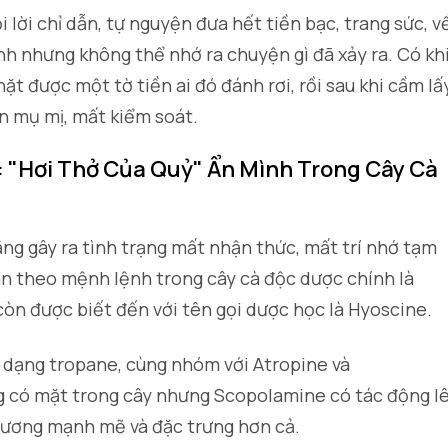
 lời chỉ dẫn, tự nguyện đưa hết tiền bạc, trang sức, v
nh nhưng không thể nhớ ra chuyện gì đã xảy ra. Có kh
hặt được một tờ tiền ai đó đánh rơi, rồi sau khi cầm lấy
n mụ mị, mất kiểm soát.
: "Hơi Thở Của Quỷ" Ẩn Mình Trong Cây Cà
ăng gây ra tình trạng mất nhận thức, mất trí nhớ tạm
ân theo mệnh lệnh trong cây cà độc dược chính là
òn được biết đến với tên gọi dược học là Hyoscine.
d dạng tropane, cùng nhóm với Atropine và
 có mặt trong cây nhưng Scopolamine có tác động l
 ương mạnh mẽ và đặc trưng hơn cả.