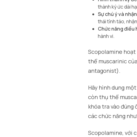
thành ký ức dài h
Sự chú ý và nhận
thái tỉnh táo, nh
Chức năng điều
hành vi.
Scopolamine hoạt 
thể muscarinic của
antagonist).
Hãy hình dung một 
còn thụ thể muscari
khóa tra vào đúng 
các chức năng như 
Scopolamine, với cấ