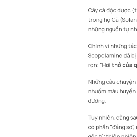
Cây cà độc dược (
trong họ Cà (Sola
những nguồn tự nh
Chính vì những tác
Scopolamine đã bị 
rợn:
"Hơi thở của q
Những câu chuyện 
nhuốm màu huyền bí
đường.
Tuy nhiên, đằng sa
có phần "đáng sợ",
gốc từ thiên nhiên