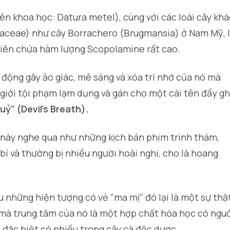
tên khoa học:
Datura metel
), cùng với các loài cây kh
naceae) như cây Borrachero (Brugmansia) ở Nam Mỹ, 
iên chứa hàm lượng Scopolamine rất cao.
 động gây ảo giác, mê sảng và xóa trí nhớ của nó mà
giới tội phạm lạm dụng và gán cho một cái tên đầy g
uỷ" (Devil's Breath).
này nghe qua như những kịch bản phim trinh thám,
 và thường bị nhiều người hoài nghi, cho là hoang
u những hiện tượng có vẻ "ma mị" đó lại là một sự thậ
 mà trung tâm của nó là một hợp chất hóa học có ngu
, đặc biệt có nhiều trong cây cà độc dược.