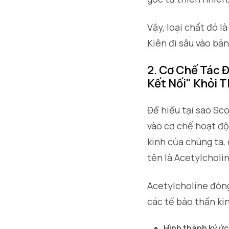
Vậy, loại chất đó 
Kiên đi sâu vào bả
2. Cơ Chế Tác Đ
Kết Nối" Khỏi T
Để hiểu tại sao Sc
vào cơ chế hoạt độ
kinh của chúng ta,
tên là Acetylcholi
Acetylcholine đóng 
các tế bào thần kin
Hình thành ký ứ