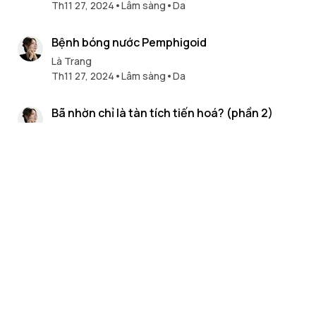
Th11 27, 2024
•
Lâm sàng
•
Da
6 min read
Bệnh bóng nước Pemphigoid
Là Trang
Th11 27, 2024
•
Lâm sàng
•
Da
16 min read
Bã nhờn chỉ là tàn tích tiến hoá? (phần 2)
Là Trang
Th11 16, 2024
•
Da
5 min read
[Tư duy tiêu dùng P.1] Hoạt chất nào tốt nhất
trong giới skincare?
Là Trang
Th11 7, 2024
•
Thành phần
32 min read
Có nên đầu tư vào mỹ phẩm NAD+ để cải lão
hoàn đồng, sửa chữa tế bào?
Là Trang
Th11 7, 2024
•
Thành phần
•
Da