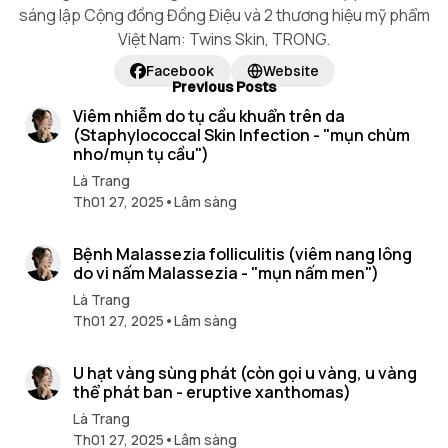
sáng lập Cộng đồng Đồng Điệu và 2 thương hiệu mỹ phẩm
Việt Nam: Twins Skin, TRONG.
Facebook
Website
P
10 min read
Previous Posts
o
Viêm nhiễm do tụ cầu khuẩn trên da
s
(Staphylococcal Skin Infection - "mụn chùm
t
nho/mụn tụ cầu")
s
Là Trang
Th01 27, 2025
•
Lâm sàng
7 min read
Bệnh Malassezia folliculitis (viêm nang lông
do vi nấm Malassezia - "mụn nấm men")
Là Trang
Th01 27, 2025
•
Lâm sàng
9 min read
U hạt vàng sùng phát (còn gọi u vàng, u vàng
thể phát ban - eruptive xanthomas)
Là Trang
Th01 27, 2025
•
Lâm sàng