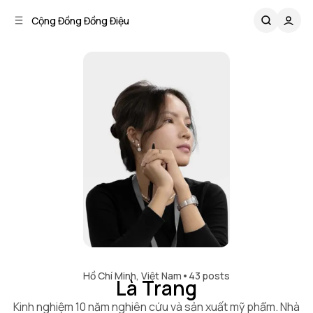
C
S
Cộng Đồng Đồng Điệu
o
i
d
n
e
t
b
e
n
a
r
t
Hồ Chí Minh, Việt Nam
•
43 posts
Là Trang
Kinh nghiệm 10 năm nghiên cứu và sản xuất mỹ phẩm. Nhà