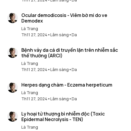
7 min read
Ocular demodicosis - Viêm bờ mi do ve
Demodex
Là Trang
Th11 27, 2024
•
Lâm sàng
•
Da
9 min read
Bệnh vảy da cá di truyền lặn trên nhiễm sắc
thể thường (ARCI)
Là Trang
Th11 27, 2024
•
Lâm sàng
•
Da
3 min read
Herpes dạng chàm - Eczema herpeticum
Là Trang
Th11 27, 2024
•
Lâm sàng
•
Da
4 min read
Ly hoại tử thượng bì nhiễm độc (Toxic
Epidermal Necrolysis - TEN)
Là Trang