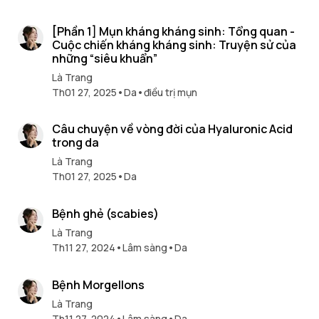
59 min read
[Phần 1] Mụn kháng kháng sinh: Tổng quan -
Cuộc chiến kháng kháng sinh: Truyện sử của
những “siêu khuẩn”
Là Trang
Th01 27, 2025
•
Da
•
điều trị mụn
32 min read
Câu chuyện về vòng đời của Hyaluronic Acid
trong da
Là Trang
Th01 27, 2025
•
Da
7 min read
Bệnh ghẻ (scabies)
Là Trang
Th11 27, 2024
•
Lâm sàng
•
Da
6 min read
Bệnh Morgellons
Là Trang
Th11 27, 2024
•
Lâm sàng
•
Da