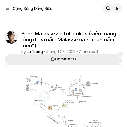
C
S
Cộng Đồng Đồng Điệu
o
i
d
n
e
t
b
e
Bệnh Malassezia folliculitis (viêm nang
n
a
lông do vi nấm Malassezia - "mụn nấm
r
t
men")
by
Là Trang
•
tháng 1 27, 2025
•
7 min read
Comments
Share