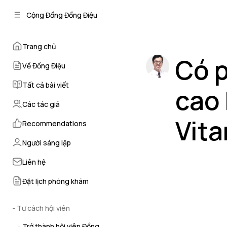
C
S
Cộng Đồng Đồng Điệu
o
i
d
n
e
t
Trang chủ
b
e
Có p
n
a
Về Đồng Điệu
r
t
Tất cả bài viết
cao 
Các tác giả
Vit
Recommendations
Người sáng lập
by
TS. BS Ngọc 
Liên hệ
Đặt lịch phòng khám
- Tư cách hội viên
Trở thành hội viên Đồng