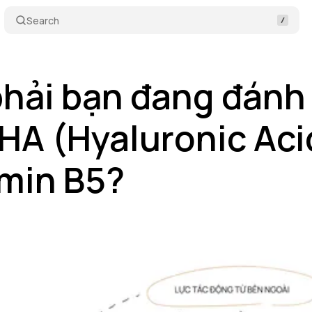
Search
hải bạn đang đánh
HA (Hyaluronic Aci
amin B5?
Trai
•
tháng 8 28, 2024
•
20 min read