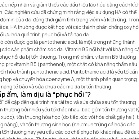
 các nếp nhăn và giảm thiểu các dấu hiệu lão hóa bằng cách kíc
en. Các nghiên cứu đã chứng minh rằng việc sử dụng HA có thể
 độ mịn của da, đồng thời giảm tình trạng viêm và kích ứng. Tro
 da, HA thường được kết hợp với các thành phần chống oxy h
ối ưu hóa quá trình phục hồi và tái tạo da.
ó còn được gọi là pantothenic acid, là một trong những thành
 các sản phẩm chăm sóc da. Vitamin B5 nổi bật với khả năng c
à phục hồi da bị tổn thương. Trong mỹ phẩm, vitamin B5 thường
ng provitamin B5 (panthenol), một chất có khả năng thấm sâu
yển hóa thành pantothenic acid. Pantothenic acid là yếu tố cần
ổng hợp và chuyển hóa coenzyme A, một thành phần quan trọng
c năng tế bào và sửa chữa các mô da bị tổn thương.
ấp ẩm, làm dịu là “phục hồi”?
ồi” đề cập đến quá trình mà tái tạo và sửa chữa sau tổn thương
ổn thương bởi nhiều yếu tố khác nhau, bao gồm tổn thương vật l
y xước), tổn thương hóa học (do tiếp xúc với hóa chất gây hại), 
g nắng), và tổn thương sinh học (như mụn trứng cá hoặc các
ểu tổn thương này yêu cầu các cơ chế phục hồi khác nhau để da 