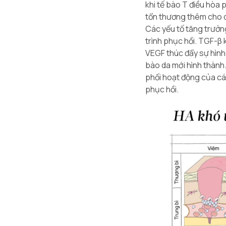
khi tế bào T điều hòa 
tổn thương thêm cho 
Các yếu tố tăng trưởn
trình phục hồi. TGF-β 
VEGF thúc đẩy sự hình
bào da mới hình thành
phối hoạt động của cá
phục hồi.