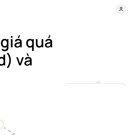
 giá quá
d) và
Comments
Share