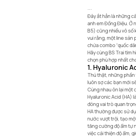
...
Đây ắt hẳn là những câ
anh em Đồng Điệu. Ở n
B5) cũng nhiều vô số k
vui rằng, một line sả
chứa combo “quốc dân
Hãy cùng BS Trai tìm h
chọn phù hợp nhất cho
1. Hyaluronic Ac
Thú thật, những phần t
luôn sợ các bạn mới sẽ
Cùng nhau ôn lại một 
Hyaluronic Acid (HA) l
đóng vai trò quan trọn
HA thường được sử dụ
nước vượt trội, tạo m
tăng cường độ ẩm tự n
việc cải thiện độ ẩm, 