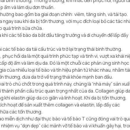
 thái bình thường. Thông thường, khi nhắc đến phục hồi, người t
p ẩm và làm dịu đơn thuần.
thường bao gồm ba giai đoạn chính: viêm, tăng sinh, và tái tạo.
a ngay sau khi da bị tổn thương, với mục đích loại bỏ các tác n
o quá trình sửa chữa.
à khi các tế bào da bắt đầu tăng trưởng và di chuyển để lấp đầy
hi các tế bào da tái cấu trúc và trở lại trạng thái bình thường.
 phục hồi da là một quá trình phức tạp và tinh vi, vượt xa khái n
cấp độ ẩm và làm dịu da. Đó là một chuỗi các phản ứng sinh học
gia của nhiều loại tế bào và tín hiệu phân tử khác nhau, nhằm tá
ổn thương, đưa da trở về trạng thái khỏe mạnh ban đầu.
i trò chủ chốt trong quá trình này, chúng là “nhà máy” sản xuấ
ai thành phần cấu trúc quan trọng nhất của da. Collagen giúp d
g khi elastin giúp da co giãn và linh hoạt. Khi da bị tổn thương,
ch hoạt để sản xuất thêm collagen và elastin, lấp đầy các
chữa các tổn thương.
ào miễn dịch như đại thực bào và tế bào T cũng đóng vai trò qu
 nhiệm vụ “dọn dẹp” các mảnh vỡ tế bào và vi khuẩn gây hại, tr