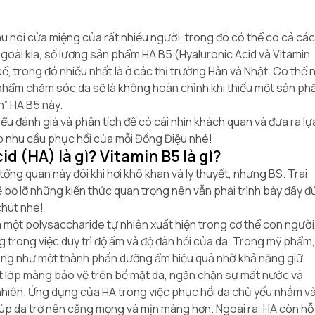
u nói cửa miệng của rất nhiều người, trong đó có thể có cả cá
goài kia, số lượng sản phẩm HA B5 (Hyaluronic Acid và Vitamin
ể, trong đó nhiều nhất là ở các thị trường Hàn và Nhật. Có thể n
n phẩm chăm sóc da sẽ là không hoàn chỉnh khi thiếu một sản p
” HA B5 này.
iểu đánh giá và phân tích để có cái nhìn khách quan và đưa ra lự
 nhu cầu phục hồi của mỗi Đồng Điệu nhé!
id (HA) là gì? Vitamin B5 là gì?
ổng quan này đôi khi hơi khô khan và lý thuyết, nhưng BS. Trai
 bỏ lỡ những kiến thức quan trọng nên vẫn phải trình bày đầy đ
chút nhé!
à một polysaccharide tự nhiên xuất hiện trong cơ thể con người
g trong việc duy trì độ ẩm và độ đàn hồi của da. Trong mỹ phẩm
ng như một thành phần dưỡng ẩm hiệu quả nhờ khả năng giữ
ột lớp màng bảo vệ trên bề mặt da, ngăn chặn sự mất nước và
hiên. Ứng dụng của HA trong việc phục hồi da chủ yếu nhắm v
giúp da trở nên căng mọng và mịn màng hơn. Ngoài ra, HA còn hỗ