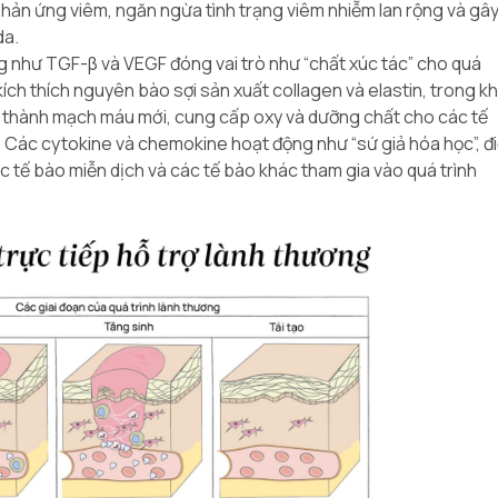
phản ứng viêm, ngăn ngừa tình trạng viêm nhiễm lan rộng và gâ
da.
g như TGF-β và VEGF đóng vai trò như “chất xúc tác” cho quá
kích thích nguyên bào sợi sản xuất collagen và elastin, trong kh
 thành mạch máu mới, cung cấp oxy và dưỡng chất cho các tế
. Các cytokine và chemokine hoạt động như “sứ giả hóa học”, đ
c tế bào miễn dịch và các tế bào khác tham gia vào quá trình