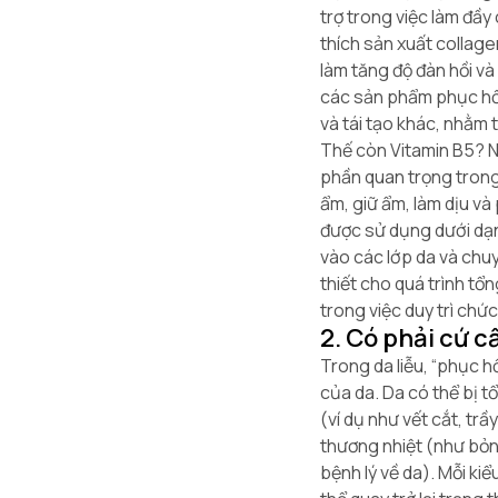
trợ trong việc làm đầy
thích sản xuất collag
làm tăng độ đàn hồi và
các sản phẩm phục hồi
và tái tạo khác, nhằm t
Thế còn Vitamin B5? N
phần quan trọng trong
ẩm, giữ ẩm, làm dịu v
được sử dụng dưới dạ
vào các lớp da và chu
thiết cho quá trình t
trong việc duy trì chứ
2. Có phải cứ c
Trong da liễu, “phục h
của da. Da có thể bị t
(ví dụ như vết cắt, trầ
thương nhiệt (như bỏn
bệnh lý về da). Mỗi ki