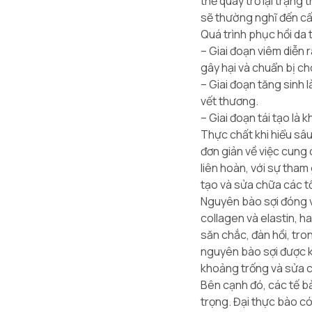
thể quay trở lại trạng
sẽ thường nghĩ đến cấ
Quá trình phục hồi da 
–
Giai đoạn viêm
diễn r
gây hại và chuẩn bị ch
–
Giai đoạn tăng sinh
l
vết thương.
–
Giai đoạn tái tạo
là k
Thực chất khi hiểu sâu,
đơn giản về việc cung 
liên hoàn, với sự tham 
tạo và sửa chữa các t
Nguyên bào sợi đóng va
collagen và elastin, h
săn chắc, đàn hồi, tron
nguyên bào sợi được kí
khoảng trống và sửa 
Bên cạnh đó, các tế b
trọng. Đại thực bào có