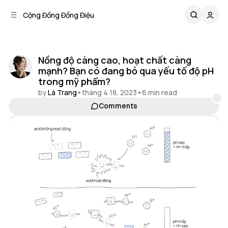
C
S
Cộng Đồng Đồng Điệu
o
i
d
n
e
t
b
e
Nồng độ càng cao, hoạt chất càng
n
a
mạnh? Bạn có đang bỏ qua yếu tố độ pH
r
t
trong mỹ phẩm?
by
Là Trang
•
tháng 4 18, 2023
•
6 min read
Comments
Share