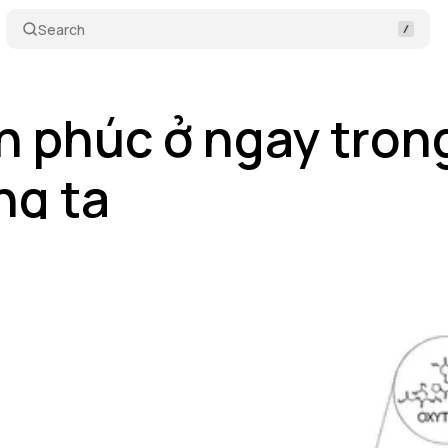
Search
 phúc ở ngay tron
ng ta
Nguyễn Thanh Bích
•
tháng 11 08, 2024
•
7 min read