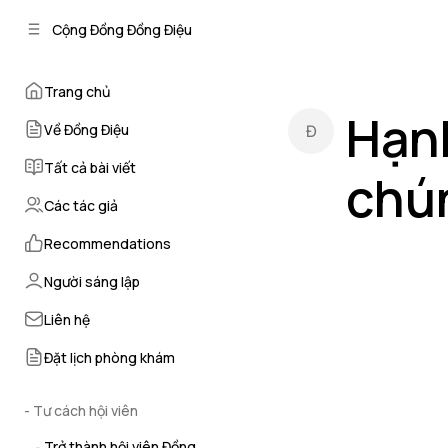
C
S
Cộng Đồng Đồng Điệu
o
i
d
n
e
t
Trang chủ
b
e
Hạnh
n
a
Về Đồng Điệu
r
t
Tất cả bài viết
chú
Các tác giả
by
Điều dưỡng 
Recommendations
Người sáng lập
Liên hệ
Đặt lịch phòng khám
- Tư cách hội viên
Trở thành hội viên Đồng