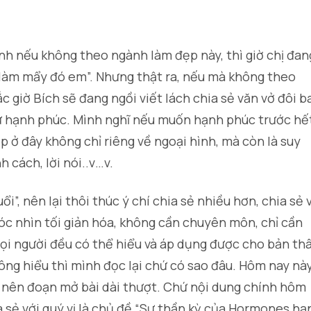
nh nếu không theo ngành làm đẹp này, thì giờ chị đan
làm mẩy đó em”. Nhưng thật ra, nếu mà không theo
 giờ Bích sẽ đang ngồi viết lách chia sẻ văn vở đôi b
 sự hạnh phúc. Mình nghĩ nếu muốn hạnh phúc trước hế
p ở đây không chỉ riêng về ngoại hình, mà còn là suy
h cách, lời nói..v…v.
ổi”, nên lại thôi thúc ý chí chia sẻ nhiều hơn, chia sẻ 
óc nhìn tối giản hóa, không cần chuyên môn, chỉ cần
 mọi người đều có thể hiểu và áp dụng được cho bản th
hông hiểu thì mình đọc lại chứ có sao đâu. Hôm nay nà
 nên đoạn mở bài dài thượt. Chứ nội dung chính hôm
 sẻ với quý vị là chủ đề “Sự thần kỳ của Hormones hạ