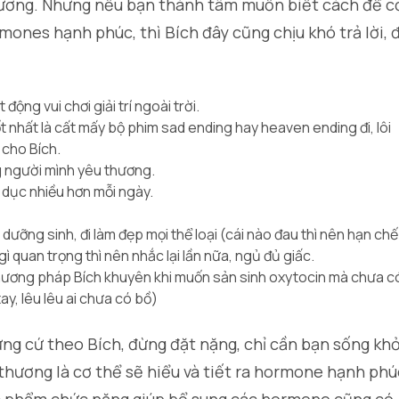
ương. Nhưng nếu bạn thành tâm muốn biết cách để c
mones hạnh phúc, thì Bích đây cũng chịu khó trả lời, 
động vui chơi giải trí ngoài trời.
t nhất là cất mấy bộ phim sad ending hay heaven ending đi, lôi
 cho Bích.
g người mình yêu thương.
 dục nhiều hơn mỗi ngày.
ưỡng sinh, đi làm đẹp mọi thể loại (cái nào đau thì nên hạn chế
gì quan trọng thì nên nhắc lại lần nữa, ngủ đủ giấc.
hương pháp Bích khuyên khi muốn sản sinh oxytocin mà chưa c
tay, lêu lêu ai chưa có bồ)
ng cứ theo Bích, đừng đặt nặng, chỉ cần bạn sống khỏ
 thương là cơ thể sẽ hiểu và tiết ra hormone hạnh phú