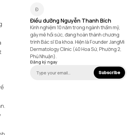
Điều dưỡng Nguyễn Thanh Bích
g
Kinh nghiệm 10 năm trong ngành thẩm mỹ,
gây mê hồi sức, đang hoàn thành chương
trình Bác sĩ Đa khoa. Hiện là Founder JangMi
a
Dermatology Clinic (40 Hoa Sứ, Phường 2,
t
Phú Nhuận).
Đăng ký ngay
Subscribe
về
ân.
y
nh