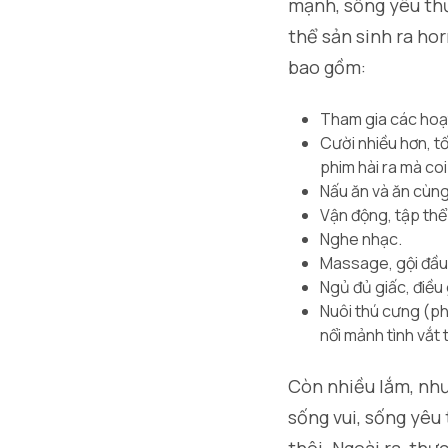
mạnh, sống yêu th
thể sản sinh ra hor
bao gồm:
Tham gia các hoạt 
Cười nhiều hơn, tố
phim hài ra mà coi
Nấu ăn và ăn cùn
Vận động, tập thể
Nghe nhạc.
Massage, gội đầu d
Ngủ đủ giấc, điều 
Nuôi thú cưng (p
nổi mảnh tình vắt 
Còn nhiều lắm, như
sống vui, sống yêu