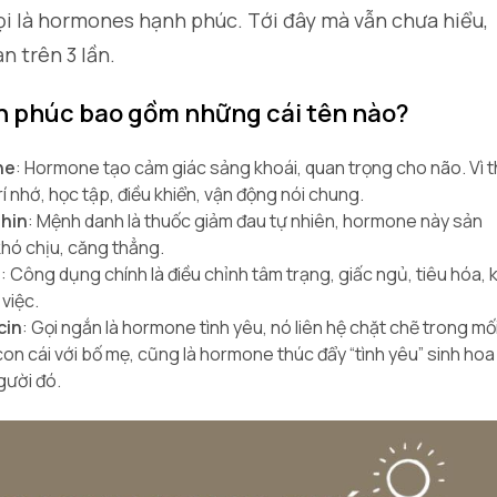
ọi là hormones hạnh phúc. Tới đây mà vẫn chưa hiểu,
ạn trên 3 lần.
 phúc bao gồm những cái tên nào?
ne
: Hormone tạo cảm giác sảng khoái, quan trọng cho não. Vì 
rí nhớ, học tập, điều khiển, vận động nói chung.
hin
: Mệnh danh là thuốc giảm đau tự nhiên, hormone này sản
khó chịu, căng thẳng.
n
: Công dụng chính là điều chỉnh tâm trạng, giấc ngủ, tiêu hóa, 
việc.
cin
: Gọi ngắn là hormone tình yêu, nó liên hệ chặt chẽ trong mố
con cái với bố mẹ, cũng là hormone thúc đẩy “tình yêu” sinh hoa
gười đó.