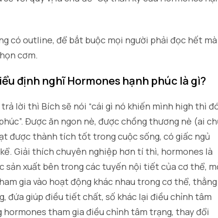
ông có outline, để bắt buộc mọi người phải đọc hết mà
chọn cơm.
hiểu định nghĩ Hormones hạnh phúc là gì?
rả lời thì Bích sẽ nói “cái gì nó khiến mình high thì đ
phúc”. Được ăn ngon nè, được chồng thương nè (ai c
đạt được thành tích tốt trong cuộc sống, có giấc ngủ
kể. Giải thích chuyên nghiệp hơn tí thì, hormones là
 sản xuất bên trong các tuyến nội tiết của cơ thể, m
tham gia vào hoạt động khác nhau trong cơ thể, thằng
g, đứa giúp điều tiết chất, số khác lại điều chỉnh tâm
 hormones tham gia điều chỉnh tâm trạng, thay đổi