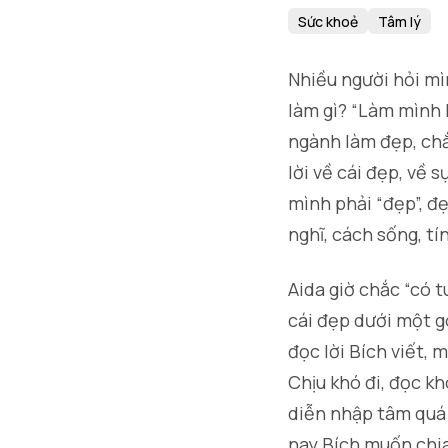
Sức khoẻ
Tâm lý
Nhiều người hỏi mì
làm gì? “Làm mình 
ngành làm đẹp, chắc
lời về cái đẹp, về
mình phải “đẹp”, đẹ
nghĩ, cách sống, tín
Aida giờ chắc “có tu
cái đẹp dưới một g
đọc lời Bích viết,
Chịu khó đi, đọc k
diễn nhập tâm quá
nay Bích muốn chia