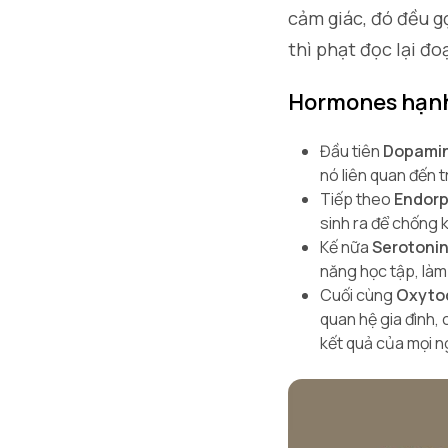
cảm giác, đó đều g
thì phạt đọc lại đo
Hormones hạnh
Đầu tiên
Dopami
nó liên quan đến t
Tiếp theo
Endorp
sinh ra để chống 
Kế nữa
Serotoni
năng học tập, làm 
Cuối cùng
Oxyto
quan hệ gia đình, 
kết quả của mọi n