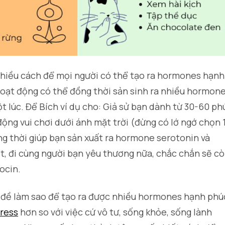
nhiều cách để mọi người có thể tạo ra hormones hạnh
hoạt động có thể đồng thời sản sinh ra nhiều hormon
 lúc. Để Bích ví dụ cho: Giả sử bạn dành từ 30-60 ph
động vui chơi dưới ánh mặt trời (đừng có lớ ngớ chọn 
ồng thời giúp bạn sản xuất ra hormone serotonin và
t, đi cùng người bạn yêu thương nữa, chắc chắn sẽ c
ocin.
 đề làm sao để tạo ra được nhiều hormones hạnh phú
tress
hơn so với việc cứ vô tư, sống khỏe, sống lành