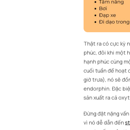
Thật ra có cực kỳ 
phúc, đôi khi một 
hạnh phúc cùng một
cuối tuần để hoạt 
giờ trưa), nó sẽ đ
endorphin. Đặc biệ
sản xuất ra cả oxyt
Đừng đặt nặng vấn
vì nó dễ dẫn đến
s