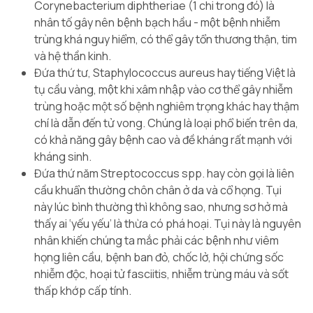
Corynebacterium diphtheriae
(1 chi trong đó) là
nhân tố gây nên bệnh bạch hầu - một bệnh nhiễm
trùng khá nguy hiểm, có thể gây tổn thương thận, tim
và hệ thần kinh.
Đứa thứ tư,
Staphylococcus aureus
hay tiếng Việt là
tụ cầu vàng, một khi xâm nhập vào cơ thể gây nhiễm
trùng hoặc một số bệnh nghiêm trọng khác hay thậm
chí là dẫn đến tử vong. Chúng là loại phổ biến trên da,
có khả năng gây bệnh cao và đề kháng rất mạnh với
kháng sinh.
Đứa thứ năm
Streptococcus spp.
hay còn gọi là liên
cầu khuẩn thường chôn chân ở da và cổ họng. Tụi
này lúc bình thường thì không sao, nhưng sơ hở mà
thấy ai ‘yếu yếu’ là thừa có phá hoại. Tụi này là nguyên
nhân khiến chúng ta mắc phải các bệnh như viêm
họng liên cầu, bệnh ban đỏ, chốc lở, hội chứng sốc
nhiễm độc, hoại tử fasciitis, nhiễm trùng máu và sốt
thấp khớp cấp tính.