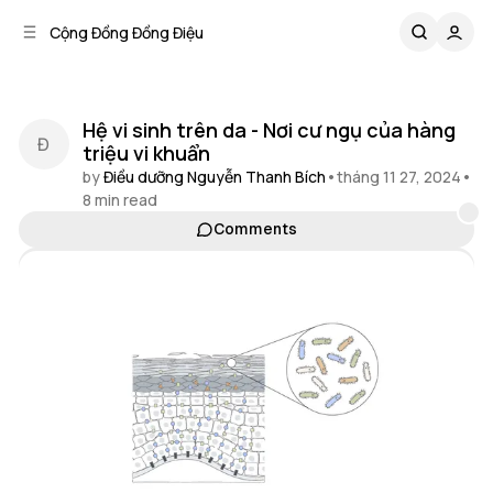
C
S
Cộng Đồng Đồng Điệu
o
i
d
n
e
t
b
e
Hệ vi sinh trên da - Nơi cư ngụ của hàng
n
a
triệu vi khuẩn
r
t
by
Điều dưỡng Nguyễn Thanh Bích
•
tháng 11 27, 2024
•
8 min read
Comments
Share