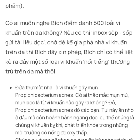
phẩm).
Có ai muốn nghe Bích điểm danh 500 loài vi
khuẩn trên da không? Nếu có thì ‘inbox sốp - sốp
gửi tài liệu đọc’, chớ để kể gia phả nhà vi khuẩn
trên da thì Bích đây xin phép, Bích chỉ có thể liệt
kê ra đây một số loại vi khuẩn ‘nổi tiếng’ thường
trú trên da mà thôi.
Đứa thứ một nha, là vi khuẩn gây mụn
Propionibacterium acnes
. Có ai thắc mắc mụn mủ,
mụn bọc là từ vi khuẩn nào gây ra không? Đó,
Propionibacterium acnes
đó các bạn. Tụi này ăn nhờ
ở đậu mà còn hoành hành ngang dọc, cụ thể chúng là
chủng vi khuẩn kỵ khí, phát triển khỏe trong những
môi trường có nồng độ oxy thấp.