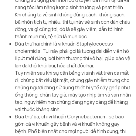
Chúng sử dụng bã nhờn có ở tuyến bã nhờn tại da và
nang tóc làm năng lượng sinh trưởng và phát triển.
Khi chúng ta vệ sinh không đúng cách, không sạch,
bã nhờn tích tụ nhiều, thì tụi này sẽ sinh con đàn cháu
đống, và gì cũng tới, đó là sẽ gây viêm, dẫn tới hình
thành mụn mủ, tệ nữa là mụn bọc.
Đứa thứ hai chính là vi khuẩn
Staphylococcus
cholermidis
. Tụi này phải gọi là tượng đài diễn viên hô
li gút mới đúng, bởi bình thường thì vô hại, giúp bảo vệ
làn da khỏi khói bui, hóa chất độc hại.
Tuy nhiên sau khi sự cân bằng vi sinh vật trên da mất
đi, chúng bắt đầu lật mặt, chúng gây nhiễm trùng cho
những người đang sử dụng thiết bị y tế cấy ghép như
ống thông, chân tay giả, máy tạo nhịp tim và van nhân
tạo, nguy hiểm hơn chúng đang ngày càng đề kháng
với thuốc kháng sinh.
Đứa thứ ba, chi vi khuẩn
Corynebacterium
, sẽ bao
gồm cả vi khuẩn gây bệnh và vi khuẩn không gây
bệnh. Phổ biến nhất cho mọi người dễ hình dung, thì