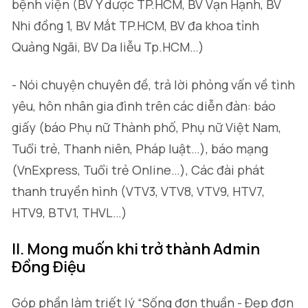
bệnh viện (BV Y dược TP.HCM, BV Vạn Hạnh, BV
Nhi đồng 1, BV Mắt TP.HCM, BV đa khoa tỉnh
Quảng Ngãi, BV Da liễu Tp.HCM…)
- Nói chuyện chuyên đề, trả lời phỏng vấn về tình
yêu, hôn nhân gia đình trên các diễn đàn: báo
giấy (báo Phụ nữ Thành phố, Phụ nữ Việt Nam,
Tuổi trẻ, Thanh niên, Pháp luật…), báo mạng
(VnExpress, Tuổi trẻ Online…), Các đài phát
thanh truyền hình (VTV3, VTV8, VTV9, HTV7,
HTV9, BTV1, THVL…)
II. Mong muốn khi trở thành Admin
Đồng Điệu
Góp phần làm triết lý “Sống đơn thuần - Đẹp đơn