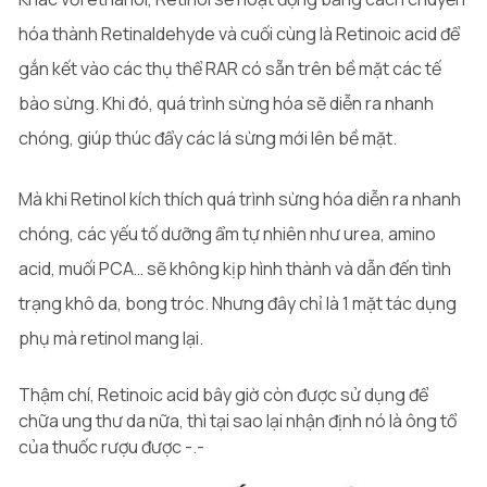
hóa thành Retinaldehyde và cuối cùng là Retinoic acid để
gắn kết vào các thụ thể RAR có sẵn trên bề mặt các tế
bào sừng. Khi đó, quá trình sừng hóa sẽ diễn ra nhanh
chóng, giúp thúc đẩy các lá sừng mới lên bề mặt.
Mà khi Retinol kích thích quá trình sừng hóa diễn ra nhanh
chóng, các yếu tố dưỡng ẩm tự nhiên như urea, amino
acid, muối PCA… sẽ không kịp hình thành và dẫn đến tình
trạng khô da, bong tróc. Nhưng đây chỉ là 1 mặt tác dụng
phụ mà retinol mang lại.
Thậm chí, Retinoic acid bây giờ còn được sử dụng để
chữa ung thư da nữa, thì tại sao lại nhận định nó là ông tổ
của thuốc rượu được -.-