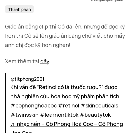
Thành phần
Giáo án bằng clip thì Cô đã lên, nhưng để đọc kỹ
hơn thì Cô sẽ lên giáo án bằng chữ viết cho mấy
anh chị đọc kỹ hơn nghen!
Xem thêm tại
đây
:
@titphong2001
Khi vấn đề “Retinol có là thuốc rượu?” được
nhà nghiên cứu hóa học mỹ phẩm phân tích
#cophonghoacoc
#retinol
#skinceuticals
#twinsskin
#learnontiktok
#beautytok
♬ nhạc nền – Cô Phong Hoá Cọc – Cô Phong