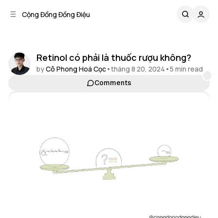
C
S
Cộng Đồng Đồng Điệu
o
i
d
n
e
t
b
e
Retinol có phải là thuốc rượu không?
n
a
by
Cô Phong Hoá Cọc
•
tháng 8 20, 2024
•
5 min read
r
t
Comments
Share