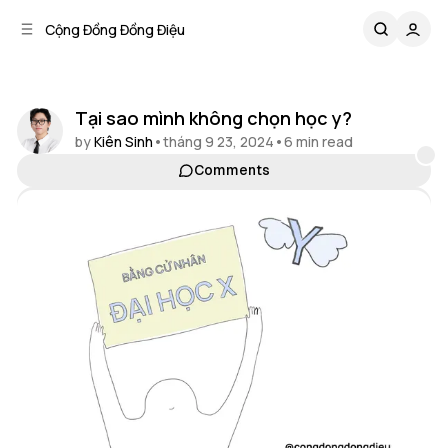
C
S
Cộng Đồng Đồng Điệu
o
i
d
n
e
t
b
e
Tại sao mình không chọn học y?
n
a
by
Kiên Sinh
•
tháng 9 23, 2024
•
6 min read
r
t
Comments
Share