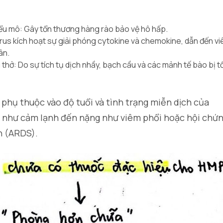
ểu mô:
Gây tổn thương hàng rào bảo vệ hô hấp.
irus kích hoạt sự giải phóng cytokine và chemokine, dẫn đến v
ân.
 thở:
Do sự tích tụ dịch nhầy, bạch cầu và các mảnh tế bào bị t
 phụ thuộc vào độ tuổi và tình trạng miễn dịch của
ẹ như cảm lạnh đến nặng như viêm phổi hoặc hội chứ
h (ARDS).