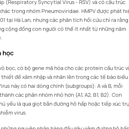
p (Respiratory Syncytial Virus - RSV) và có cấu trúc
s khác trong nhóm
Pneumoviridae
. HMPV được phát hi
1 tại Hà Lan, nhưng các phân tích hồi cứu chỉ ra rằng
ng cộng đồng con người có thể ít nhất từ những năm
.
h học
vỏ bọc, có bộ gene mã hóa cho các protein cấu trúc v
 thiết để xâm nhập và nhân lên trong các tế bào biểu
rus này có hai dòng chính (subgroups): A và B, mỗi
 thành các phân nhóm nhỏ hơn (A1, A2, B1, B2). Con
hủ yếu là qua giọt bắn đường hô hấp hoặc tiếp xúc tr
nhiễm virus.
 những nguyên nhân hàng đầu gây viêm đường hô hấp