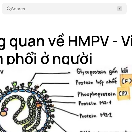
Search
 quan về HMPV - V
 phổi ở người
áng 1 27, 2025
•
7 min read