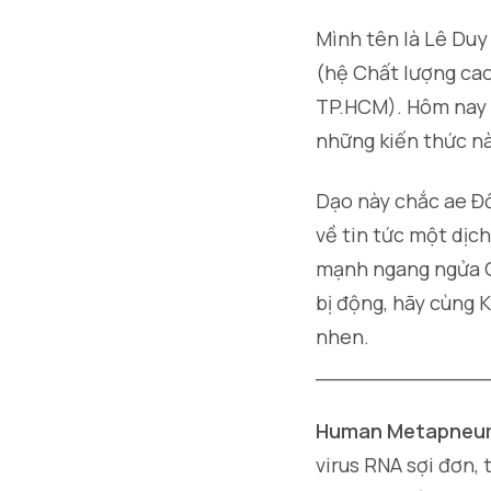
Mình tên là Lê Duy
(hệ Chất lượng ca
TP.HCM). Hôm nay K
những kiến thức nà
Dạo này chắc ae Đồ
về tin tức một dịc
mạnh ngang ngửa CO
bị động, hãy cùng 
nhen.
_____________
Human Metapneu
virus RNA sợi đơn,