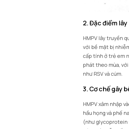
2. Đặc điểm lâ
HMPV lây truyền qu
với bề mặt bị nhi
cấp tính ở trẻ em 
phát theo mùa, với
như RSV và cúm.
3. Cơ chế gây 
HMPV xâm nhập vào 
hầu họng và phế na
(như glycoprotein 