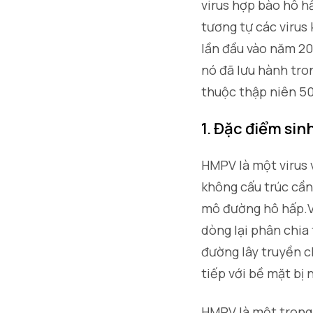
virus hợp bào hô hấ
tương tự các viru
lần đầu vào năm 200
nó đã lưu hành tro
thuộc thập niên 50
1. Đặc điểm sin
HMPV là một virus 
không cấu trúc cần
mô đường hô hấp.Vi
dòng lại phân chia
đường lây truyền c
tiếp với bề mặt bị 
HMPV là một trong