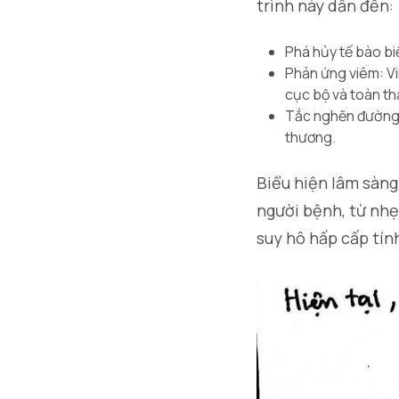
trình này dẫn đến:
Phá hủy tế bào bi
Phản ứng viêm:
V
cục bộ và toàn th
Tắc nghẽn đường
thương.
Biểu hiện lâm sàng
người bệnh, từ nh
suy hô hấp cấp tín