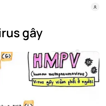
irus gây
Comments
Share