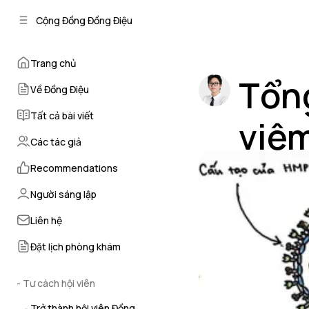
C
S
Cộng Đồng Đồng Điệu
o
i
d
n
e
t
Trang chủ
b
e
Tổng
n
a
Về Đồng Điệu
r
t
Tất cả bài viết
viêm
Các tác giả
by
Kiên Sinh
•
th
Recommendations
Người sáng lập
Liên hệ
Đặt lịch phòng khám
- Tư cách hội viên
Trở thành hội viên Đồng