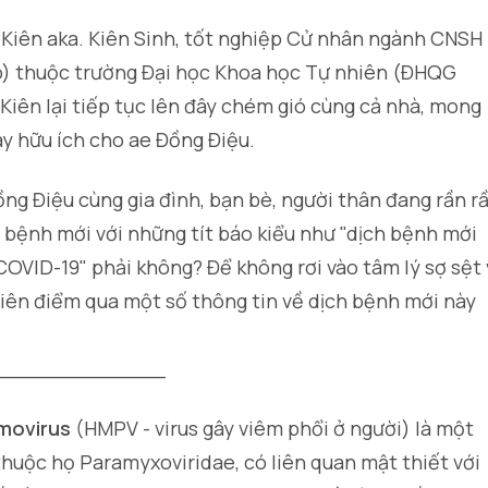
 Kiên aka. Kiên Sinh, tốt nghiệp Cử nhân ngành CNSH
o) thuộc trường Đại học Khoa học Tự nhiên (ĐHQG
iên lại tiếp tục lên đây chém gió cùng cả nhà, mong
y hữu ích cho ae Đồng Điệu.
ng Điệu cùng gia đình, bạn bè, người thân đang rần r
h bệnh mới với những tít báo kiểu như "dịch bệnh mới
VID-19" phải không? Để không rơi vào tâm lý sợ sệt 
Kiên điểm qua một số thông tin về
dịch bệnh
mới này
_____________
movirus
(HMPV -
virus gây viêm phổi ở người
) là một
 thuộc họ
Paramyxoviridae
, có liên quan mật thiết với