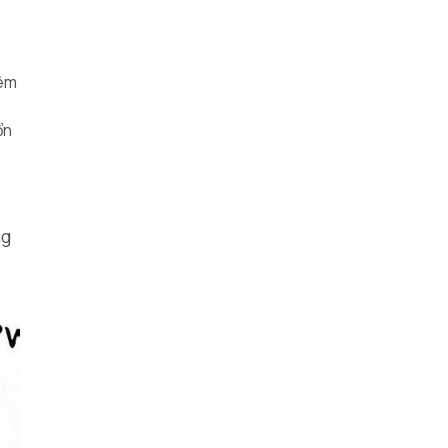
iêm
ổn
ng