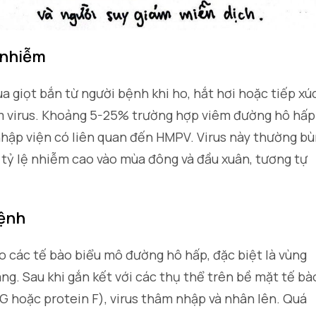
y nhiễm
a giọt bắn từ người bệnh khi ho, hắt hơi hoặc tiếp xú
ễm virus. Khoảng 5-25% trường hợp viêm đường hô hấp
nhập viện có liên quan đến HMPV. Virus này thường b
 tỷ lệ nhiễm cao vào mùa đông và đầu xuân, tương tự
bệnh
các tế bào biểu mô đường hô hấp, đặc biệt là vùng
ng. Sau khi gắn kết với các thụ thể trên bề mặt tế bà
G hoặc protein F), virus thâm nhập và nhân lên. Quá